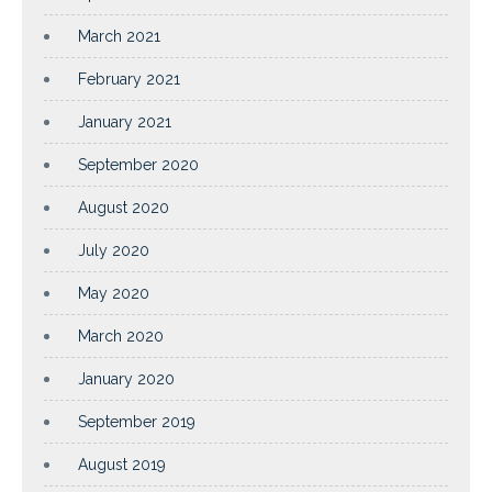
March 2021
February 2021
January 2021
September 2020
August 2020
July 2020
May 2020
March 2020
January 2020
September 2019
August 2019