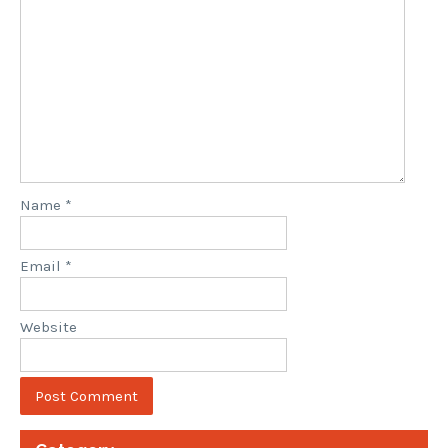
Name
*
Email
*
Website