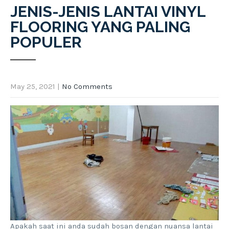
JENIS-JENIS LANTAI VINYL
FLOORING YANG PALING
POPULER
May 25, 2021
|
No Comments
Apakah saat ini anda sudah bosan dengan nuansa lantai