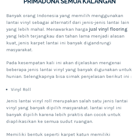
PRIMADONA SEMUA KALANGAN
Banyak orang Indonesia yang memilih menggunakan
lantai vinyl sebagai alternatif dari jenis-jenis lantai lain
yang lebih mahal. Menawarkan harga
jual vinyl flooring
yang lebih terjangkau dan tahan lama menjadi alasan
kuat, jenis karpet lantai ini banyak digandrungi
masyarakat.
Pada kesempatan kali ini akan dijelaskan mengenai
beberapa jenis lantai vinyl yang banyak digunakan untuk
hunian. Selengkapnya bisa simak penjelasan berikut ini :
Vinyl Roll
Jenis lantai vinyl roll merupakan salah satu jenis lantai
vinyl yang banyak dipilih masyarakat. lantai vinyl ini
banyak dipilih karena lebih praktis dan cocok untuk
diaplikasikan ke semua sudut ruangan.
Memiliki bentuk seperti karpet katun memiliki