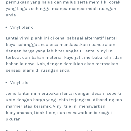
permukaan yang halus dan mulus serta memiliki corak
yang bagus sehingga mampu memperindah ruangan
anda.
Vinyl plank
Lantai vinyl plank ini dikenal sebagai alternatif lantai
kayu, sehingga anda bisa mendapatkan nuansa alam
dengan harga yang lebih terjangkau. Lantai vinyl ini
terbuat dari bahan material kayu jati, merbabu, ulin, dan
bahan lainnya. Nah, dengan demikian akan merasakan
sensasi alami di ruangan anda.
Vinyl tile
Jenis lantai ini merupakan lantai dengan desain seperti
ubin dengan harga yang lebih terjangkau dibandingkan
marmer atau keramik. Vinyl tile ini menawarkan
kenyamanan, tidak licin, dan menawarkan berbagai
ukuran.