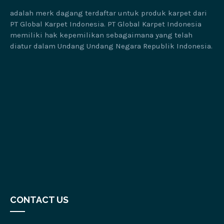
adalah merk dagang terdaftar untuk produk karpet dari
PT Global Karpet Indonesia. PT Global Karpet Indonesia
memiliki hak kepemilikan sebagaimana yang telah
diatur dalam Undang Undang Negara Republik Indonesia.
CONTACT US