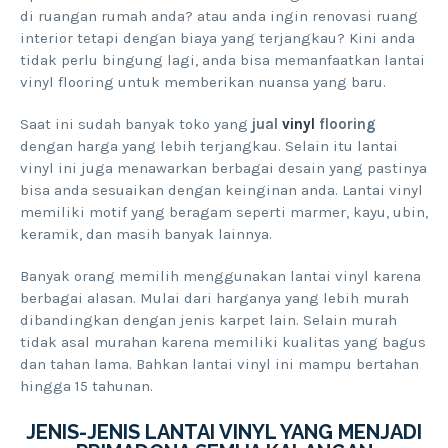
di ruangan rumah anda? atau anda ingin renovasi ruang
interior tetapi dengan biaya yang terjangkau? Kini anda
tidak perlu bingung lagi, anda bisa memanfaatkan lantai
vinyl flooring untuk memberikan nuansa yang baru.
Saat ini sudah banyak toko yang
jual
vinyl
flooring
dengan harga yang lebih terjangkau. Selain itu lantai
vinyl ini juga menawarkan berbagai desain yang pastinya
bisa anda sesuaikan dengan keinginan anda. Lantai vinyl
memiliki motif yang beragam seperti marmer, kayu, ubin,
keramik, dan masih banyak lainnya.
Banyak orang memilih menggunakan lantai vinyl karena
berbagai alasan. Mulai dari harganya yang lebih murah
dibandingkan dengan jenis karpet lain. Selain murah
tidak asal murahan karena memiliki kualitas yang bagus
dan tahan lama. Bahkan lantai vinyl ini mampu bertahan
hingga 15 tahunan.
JENIS-JENIS LANTAI VINYL YANG MENJADI