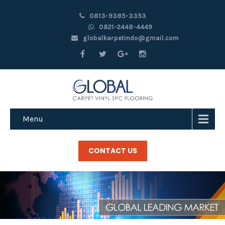
0813-9385-3353
0821-2448-4449
globalkarpetindo@gmail.com
Menu
CONTACT US