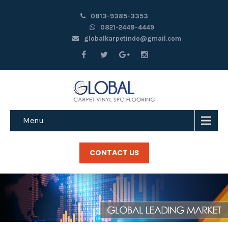
0813-9385-3353
0821-2448-4449
globalkarpetindo@gmail.com
Menu
CONTACT US