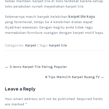
bebas membeli karpet tile di toko terdekat karena setiap
toko perabotan rumah meyediakan karpet tile.
Sebenarnya masih banyak kelebihan
karpet tile kayu
yang fenomenal, tetapi ke 4 kelebihan diatas dapat
dijadikan wawasan. Dengan begitu anda tidak ragu
memadukan furniture ruangan dengan karpet motif kayu.
Categories:
Karpet
| Tags:
karpet tile
Post
←
3 Jenis Karpet Tile Paling Populer
navigation
6 Tips Memilih Karpet Ruang TV
→
Leave a Reply
Your email address will not be published.
Required fields
are marked
*