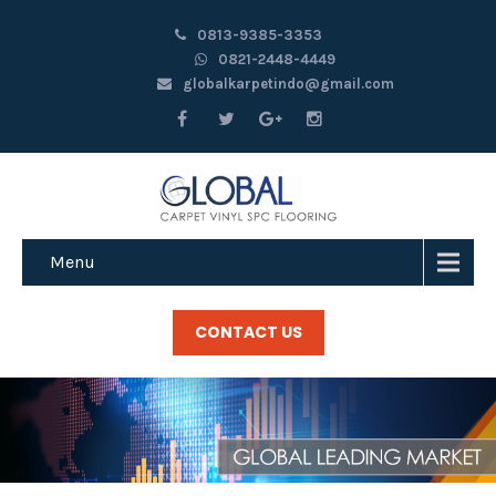
0813-9385-3353
0821-2448-4449
globalkarpetindo@gmail.com
Menu
CONTACT US